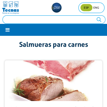
ESP
ENG
Salmueras para carnes